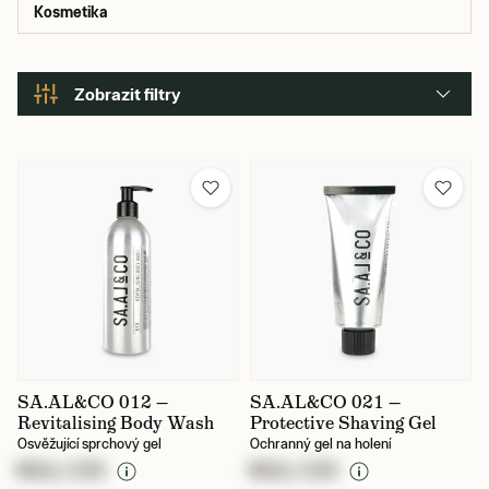
Kosmetika
Zobrazit filtry
Barva
Cena
590 Kč
990 Kč
Karlín / prodejna
SA.AL&CO 012 —
SA.AL&CO 021 —
Revitalising Body Wash
Protective Shaving Gel
Osvěžující sprchový gel
Ochranný gel na holení
NULL CZK
NULL CZK