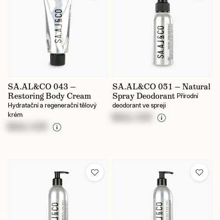
SA.AL&CO 043 —
SA.AL&CO 051 — Natural
Restoring Body Cream
Spray Deodorant
Přírodní
Hydratační a regenerační tělový
deodorant ve spreji
krém
NULL CZK
NULL CZK