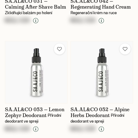
SA.AL&CO 031 —
SA.AL&CO 042 —
Calming After Shave Balm
Regenerating Hand Cream
Zklidňující balzám po holení
Regenerační krém na ruce
NULL CZK
NULL CZK
SA.AL&CO 053 — Lemon
SA.AL&CO 052 — Alpine
Zephyr Deodorant
Herbs Deodorant
Přírodní
Přírodní
deodorant ve spreji
deodorant ve spreji
NULL CZK
NULL CZK