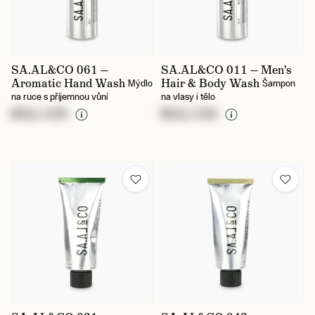
SA.AL&CO 061 —
SA.AL&CO 011 — Men's
Aromatic Hand Wash
Hair & Body Wash
Mýdlo
Šampon
na ruce s příjemnou vůní
na vlasy i tělo
NULL CZK
NULL CZK