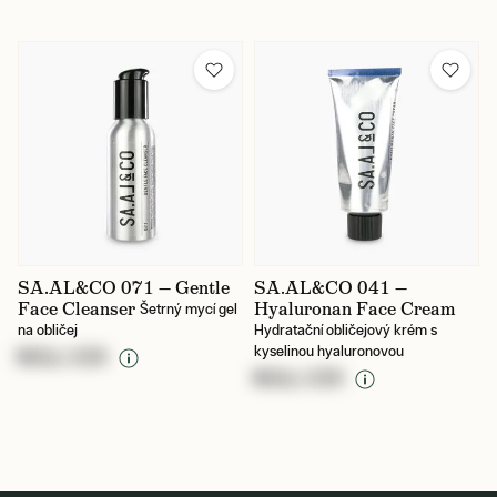
SA.AL&CO 071 — Gentle
SA.AL&CO 041 —
Face Cleanser
Hyaluronan Face Cream
Šetrný mycí gel
na obličej
Hydratační obličejový krém s
kyselinou hyaluronovou
NULL CZK
NULL CZK