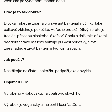
vesnička po vydatném ranním dešti.
Proč je to tak dobré?
Divoká mrkev je známá pro své antibakteriální účinky, také
celkově zklidňuje pokožku. Hořec je protizánětlivý, i proto je
tradiční přísadou alpského lékařství. Spolu s dalšími složkami
deodorant také maličko snižuje pH Vaší pokožky, čímž
znesnadňuje život bakteriím tvořícím zápach.
Jak použít?
Nastříkejte na čistou pokožku podpaží jako obvykle.
Objem:
100 ml
Vyrobeno v Rakousku, na úpatí tyrolských hor.
Výrobek je veganský a má certifikaci NatCert.