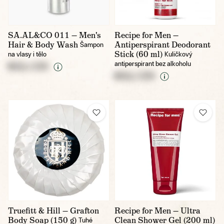
SA.AL&CO 011 — Men's
Recipe for Men —
Hair & Body Wash
Antiperspirant Deodorant
Šampon
Stick (60 ml)
na vlasy i tělo
Kuličkový
antiperspirant bez alkoholu
NULL CZK
NULL CZK
Truefitt & Hill — Grafton
Recipe for Men — Ultra
Body Soap (150 g)
Clean Shower Gel (200 ml)
Tuhé