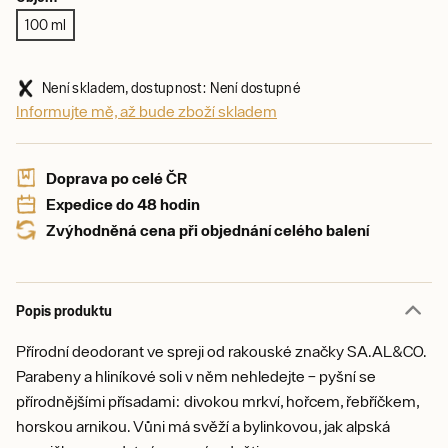
100 ml
Není skladem, dostupnost: Není dostupné
Informujte mě, až bude zboží skladem
Doprava po celé ČR
Expedice do 48 hodin
Zvýhodněná cena při objednání celého balení
Popis produktu
Přírodní deodorant ve spreji od rakouské značky SA.AL&CO.
Parabeny a hliníkové soli v něm nehledejte – pyšní se
přírodnějšími přísadami: divokou mrkví, hořcem, řebříčkem,
horskou arnikou. Vůni má svěží a bylinkovou, jak alpská