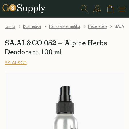
SA.AL&C
Domů
Kosmetika
Pánská kosmetika
Péče o tělo
SA.AL&CO 052 — Alpine Herbs
Deodorant 100 ml
SA.AL&CO