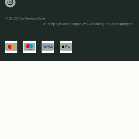
Zasíláme 2-3x týdně novinky a slevové akce.
Karlínské náměstí 209/9, 186 00 Praha 8
Jak používáme vaše údaje?
Praha Jindřišská
Politických vězňů 937/1, 110 00 Praha 1
© 2026 Gentleman Store
biceps
E-shop vytvořila Simplia.cz
|
Webdesign by
digital.