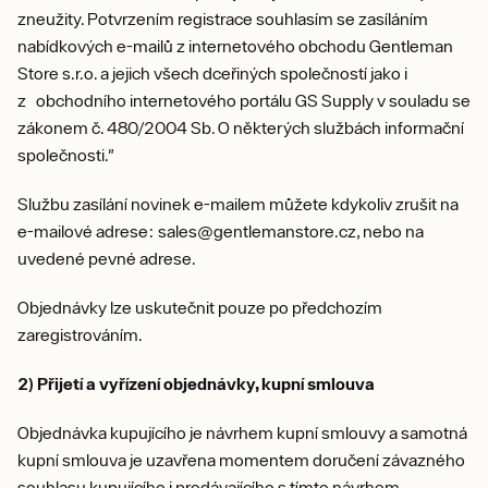
zneužity. Potvrzením registrace souhlasím se zasíláním
nabídkových e-mailů z internetového obchodu Gentleman
Store s.r.o. a jejich všech dceřiných společností jako i
z obchodního internetového portálu GS Supply v souladu se
zákonem č. 480/2004 Sb. O některých službách informační
společnosti."
Službu zasílání novinek e-mailem můžete kdykoliv zrušit na
e-mailové adrese: sales@gentlemanstore.cz, nebo na
uvedené pevné adrese.
Objednávky lze uskutečnit pouze po předchozím
zaregistrováním.
2) Přijetí a vyřízení objednávky, kupní smlouva
Objednávka kupujícího je návrhem kupní smlouvy a samotná
kupní smlouva je uzavřena momentem doručení závazného
souhlasu kupujícího i prodávajícího s tímto návrhem