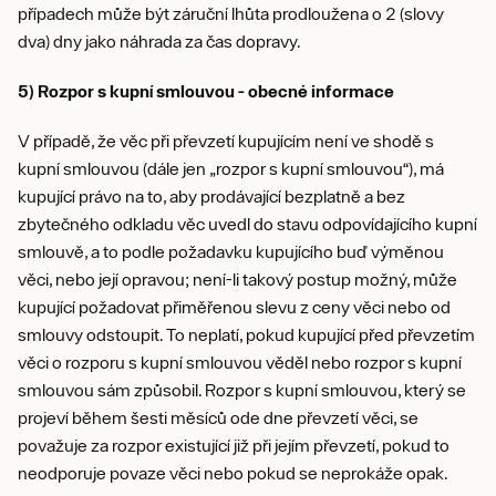
případech může být záruční lhůta prodloužena o 2 (slovy
dva) dny jako náhrada za čas dopravy.
5) Rozpor s kupní smlouvou - obecné informace
V případě, že věc při převzetí kupujícím není ve shodě s
kupní smlouvou (dále jen „rozpor s kupní smlouvou“), má
kupující právo na to, aby prodávající bezplatně a bez
zbytečného odkladu věc uvedl do stavu odpovídajícího kupní
smlouvě, a to podle požadavku kupujícího buď výměnou
věci, nebo její opravou; není-li takový postup možný, může
kupující požadovat přiměřenou slevu z ceny věci nebo od
smlouvy odstoupit. To neplatí, pokud kupující před převzetím
věci o rozporu s kupní smlouvou věděl nebo rozpor s kupní
smlouvou sám způsobil. Rozpor s kupní smlouvou, který se
projeví během šesti měsíců ode dne převzetí věci, se
považuje za rozpor existující již při jejím převzetí, pokud to
neodporuje povaze věci nebo pokud se neprokáže opak.