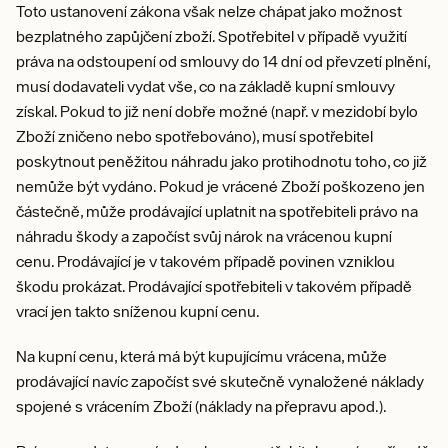
Toto ustanovení zákona však nelze chápat jako možnost
bezplatného zapůjčení zboží. Spotřebitel v případě využití
práva na odstoupení od smlouvy do 14 dní od převzetí plnění,
musí dodavateli vydat vše, co na základě kupní smlouvy
získal. Pokud to již není dobře možné (např. v mezidobí bylo
Zboží zničeno nebo spotřebováno), musí spotřebitel
poskytnout peněžitou náhradu jako protihodnotu toho, co již
nemůže být vydáno. Pokud je vrácené Zboží poškozeno jen
částečně, může prodávající uplatnit na spotřebiteli právo na
náhradu škody a započíst svůj nárok na vrácenou kupní
cenu. Prodávající je v takovém případě povinen vzniklou
škodu prokázat. Prodávající spotřebiteli v takovém případě
vrací jen takto sníženou kupní cenu.
Na kupní cenu, která má být kupujícímu vrácena, může
prodávající navíc započíst své skutečně vynaložené náklady
spojené s vrácením Zboží (náklady na přepravu apod.).