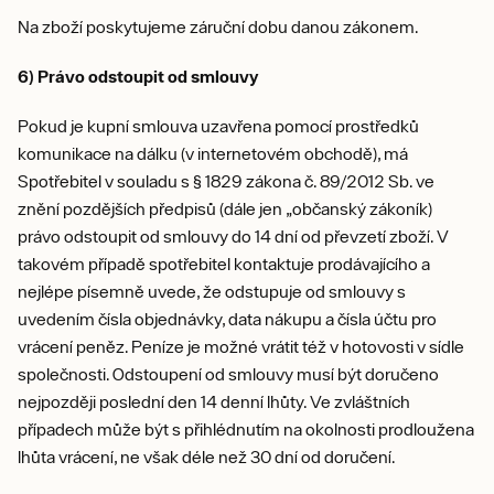
Na zboží poskytujeme záruční dobu danou zákonem.
6) Právo odstoupit od smlouvy
Pokud je kupní smlouva uzavřena pomocí prostředků
komunikace na dálku (v internetovém obchodě), má
Spotřebitel v souladu s § 1829 zákona č. 89/2012 Sb. ve
znění pozdějších předpisů (dále jen „občanský zákoník)
právo odstoupit od smlouvy do 14 dní od převzetí zboží. V
takovém případě spotřebitel kontaktuje prodávajícího a
nejlépe písemně uvede, že odstupuje od smlouvy s
uvedením čísla objednávky, data nákupu a čísla účtu pro
vrácení peněz. Peníze je možné vrátit též v hotovosti v sídle
společnosti. Odstoupení od smlouvy musí být doručeno
nejpozději poslední den 14 denní lhůty. Ve zvláštních
případech může být s přihlédnutím na okolnosti prodloužena
lhůta vrácení, ne však déle než 30 dní od doručení.