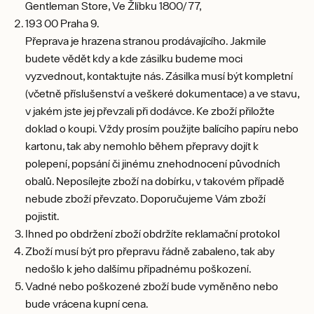
Gentleman Store, Ve Žlíbku 1800/77,
193 00 Praha 9.
Přeprava je hrazena stranou prodávajícího. Jakmile
budete vědět kdy a kde zásilku budeme moci
vyzvednout, kontaktujte nás. Zásilka musí být kompletní
(včetně příslušenství a veškeré dokumentace) a ve stavu,
v jakém jste jej převzali při dodávce. Ke zboží přiložte
doklad o koupi. Vždy prosím použijte balícího papíru nebo
kartonu, tak aby nemohlo během přepravy dojít k
polepení, popsání či jinému znehodnocení původních
obalů. Neposílejte zboží na dobírku, v takovém případě
nebude zboží převzato. Doporučujeme Vám zboží
pojistit.
Ihned po obdržení zboží obdržíte reklamační protokol
Zboží musí být pro přepravu řádně zabaleno, tak aby
nedošlo k jeho dalšímu případnému poškození.
Vadné nebo poškozené zboží bude vyměněno nebo
bude vrácena kupní cena.