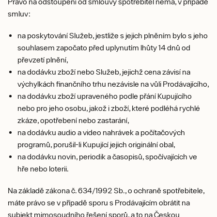
Právo na odstoupení od smlouvy spotřebitel nemá, v případě
smluv:
na poskytování Služeb, jestliže s jejich plněním bylo s jeho
souhlasem započato před uplynutím lhůty 14 dnů od
převzetí plnění,
na dodávku zboží nebo Služeb, jejichž cena závisí na
výchylkách finančního trhu nezávisle na vůli Prodávajícího,
na dodávku zboží upraveného podle přání Kupujícího
nebo pro jeho osobu, jakož i zboží, které podléhá rychlé
zkáze, opotřebení nebo zastarání,
na dodávku audio a video nahrávek a počítačových
programů, porušil-li Kupující jejich originální obal,
na dodávku novin, periodik a časopisů, spočívajících ve
hře nebo loterii.
Na základě zákona č. 634/1992 Sb., o ochraně spotřebitele,
máte právo se v případě sporu s Prodávajícím obrátit na
subjekt mimosoudního řešení sporů, a to na Českou