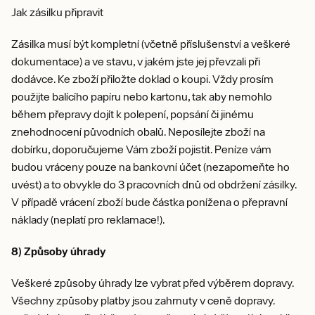
Jak zásilku připravit
Zásilka musí být kompletní (včetně příslušenství a veškeré
dokumentace) a ve stavu, v jakém jste jej převzali při
dodávce. Ke zboží přiložte doklad o koupi. Vždy prosím
použijte balícího papíru nebo kartonu, tak aby nemohlo
během přepravy dojít k polepení, popsání či jinému
znehodnocení původních obalů. Neposílejte zboží na
dobírku, doporučujeme Vám zboží pojistit. Peníze vám
budou vráceny pouze na bankovní účet (nezapomeňte ho
uvést) a to obvykle do 3 pracovních dnů od obdržení zásilky.
V případě vrácení zboží bude částka ponížena o přepravní
náklady (neplatí pro reklamace!).
8) Způsoby úhrady
Veškeré způsoby úhrady lze vybrat před výběrem dopravy.
Všechny způsoby platby jsou zahrnuty v ceně dopravy.