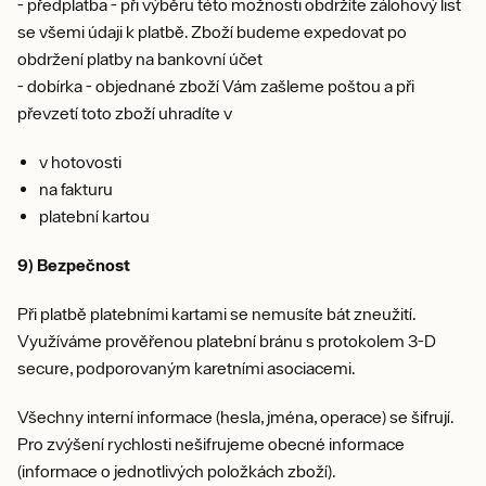
- předplatba - při výběru této možnosti obdržíte zálohový list
se všemi údaji k platbě. Zboží budeme expedovat po
obdržení platby na bankovní účet
- dobírka - objednané zboží Vám zašleme poštou a při
převzetí toto zboží uhradíte v
v hotovosti
na fakturu
platební kartou
9) Bezpečnost
Při platbě platebními kartami se nemusíte bát zneužití.
Využíváme prověřenou platební bránu s protokolem 3-D
secure, podporovaným karetními asociacemi.
Všechny interní informace (hesla, jména, operace) se šifrují.
Pro zvýšení rychlosti nešifrujeme obecné informace
(informace o jednotlivých položkách zboží).