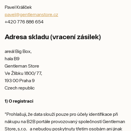
Pavel Králíček
pavel@gentlemanstore.cz
+420 776 886 654
Adresa skladu (vracení zásilek)
areál Big Box,
hala B9
Gentleman Store
Ve Žlíbku 1800/77,
193 00 Praha 9
Czech republic
1) O registraci
"Prohlašuji, že data slouží pouze pro účely identifikace při
nákupu na B2B portále provozovaný společností Gentleman
Store, s.r.o. a nebudou poskytnuty třetím osobám ani jinak