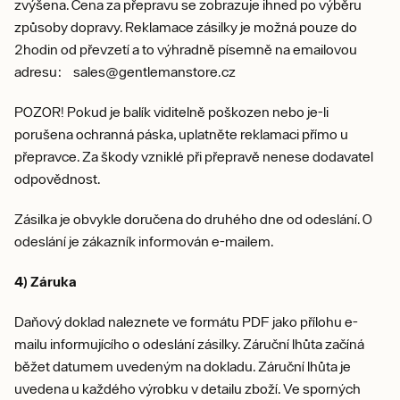
zvýšena. Cena za přepravu se zobrazuje ihned po výběru
způsoby dopravy. Reklamace zásilky je možná pouze do
2hodin od převzetí a to výhradně písemně na emailovou
adresu:
sales@gentlemanstore.cz
POZOR! Pokud je balík viditelně poškozen nebo je-li
porušena ochranná páska, uplatněte reklamaci přímo u
přepravce. Za škody vzniklé při přepravě nenese dodavatel
odpovědnost.
Zásilka je obvykle doručena do druhého dne od odeslání. O
odeslání je zákazník informován e-mailem.
4) Záruka
Daňový doklad naleznete ve formátu PDF jako přílohu e-
mailu informujícího o odeslání zásilky. Záruční lhůta začíná
běžet datumem uvedeným na dokladu. Záruční lhůta je
uvedena u každého výrobku v detailu zboží. Ve sporných