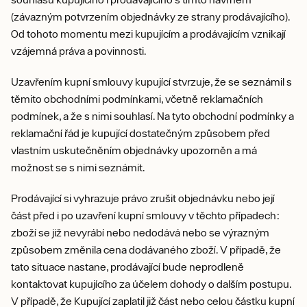
(závazným potvrzením objednávky ze strany prodávajícího).
Od tohoto momentu mezi kupujícím a prodávajícím vznikají
vzájemná práva a povinnosti.
Uzavřením kupní smlouvy kupující stvrzuje, že se seznámil s
těmito obchodními podmínkami, včetně reklamačních
podmínek, a že s nimi souhlasí. Na tyto obchodní podmínky a
reklamační řád je kupující dostatečným způsobem před
vlastním uskutečněním objednávky upozorněn a má
možnost se s nimi seznámit.
Prodávající si vyhrazuje právo zrušit objednávku nebo její
část před i po uzavření kupní smlouvy v těchto případech:
zboží se již nevyrábí nebo nedodává nebo se výrazným
způsobem změnila cena dodávaného zboží. V případě, že
tato situace nastane, prodávající bude neprodleně
kontaktovat kupujícího za účelem dohody o dalším postupu.
V případě, že Kupující zaplatil již část nebo celou částku kupní