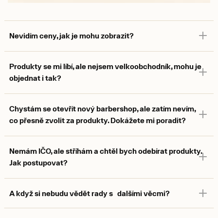
Nevidím ceny, jak je mohu zobrazit?
Tento web je pouze pro velkoobchodní zákazníky, nejprve si tedy musíte
vytvořit účet a přihlásit se. Je to snadné. Můžete tak učinit
zde
.
Produkty se mi líbí, ale nejsem velkoobchodník, mohu je
objednat i tak?
Ano, můžete si je objednat na
www.gentlemanstore.cz
. Tam nabízíme
maloobchodní prodej s doručením zdarma při nákupu nad 2 000 Kč.
Chystám se otevřít nový barbershop, ale zatím nevím,
co přesně zvolit za produkty. Dokážete mi poradit?
Ano, pro barbershopy poskytujeme komplexní poradenství. Ozvěte se nám na
daniel@gentlemanstore.cz a domluvíme se.
Nemám IČO, ale stříhám a chtěl bych odebírat produkty.
Jak postupovat?
Vyplňte registrační formulář a tuto skutečnost uveďte do poznámky. Ozveme
se Vám a vymyslíme co dál.
A když si nebudu vědět rady s dalšími věcmi?
Napište na
sales@gentlemanstore.cz
, nebo volejte na +420 604 624 544 a