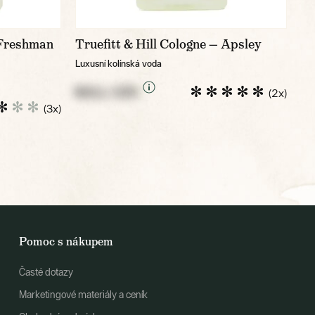
 Freshman
Truefitt & Hill Cologne — Apsley
Luxusní kolínská voda
NULL CZK
(2x)
(3x)
Pomoc s nákupem
Časté dotazy
Marketingové materiály a ceník