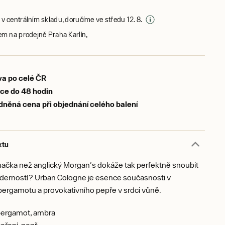
v centrálním skladu, doručíme ve středu 12. 8.
em na prodejně Praha Karlín,
a po celé ČR
ce do 48 hodin
něná cena při objednání celého balení
ktu
značka než anglický Morgan's dokáže tak perfektně snoubit
oderností? Urban Cologne je esence současnosti v
ergamotu a provokativního pepře v srdci vůně.
ergamot, ambra
oření, pepř