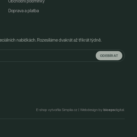
Obchodní podmínky
Doprava a platba
ciálních nabídkách. Rozesíláme dvakrát až třikrát týdně.
ODEBÍRAT
biceps
E-shop vytvořila Simplia.cz
|
Webdesign by
digital.