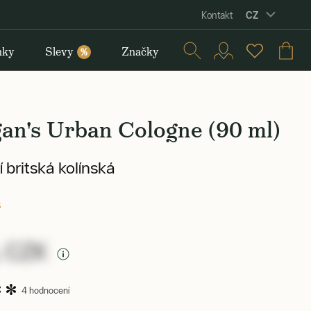
CZ
Kontakt
nky
Slevy
Značky
%
an's Urban Cologne (90 ml)
 britská kolínská
s
 CZK
4 hodnocení