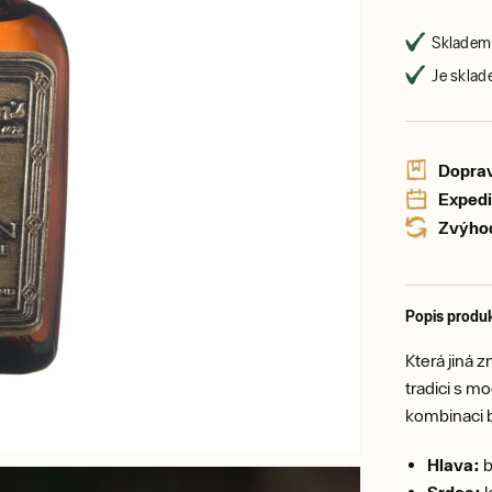
Skladem 
Je sklad
Doprav
Expedi
Zvýhod
Popis produ
Která jiná 
tradici s m
kombinaci b
Hlava:
b
Srdce:
k