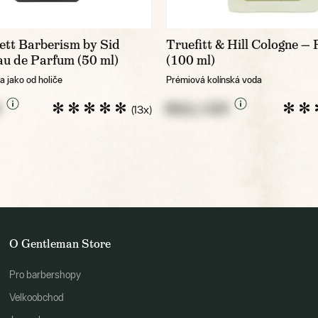
ett Barberism by Sid
Truefitt & Hill Cologne —
au de Parfum (50 ml)
(100 ml)
 jako od holiče
Prémiová kolínská voda
K
NULL CZK
(13x)
O Gentleman Store
Pro barbershopy
Velkoobchod