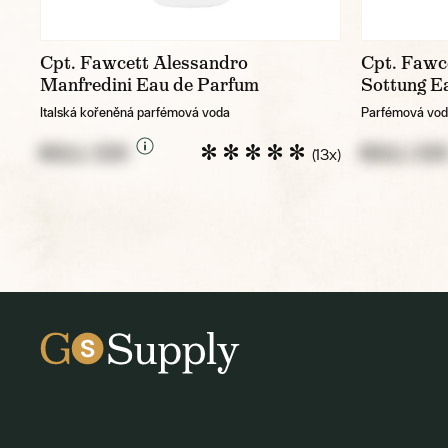
Cpt. Fawcett Alessandro
Cpt. Fawc
Manfredini Eau de Parfum
Sottung E
Italská kořeněná parfémová voda
Parfémová voda
NULL CZK
NULL CZ
(13x)