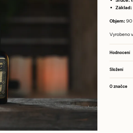
Základ:
Objem:
90 
Vyrobeno v 
Hodnocení
Složení
O značce