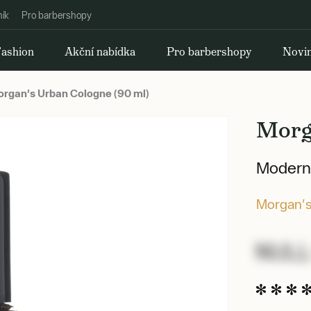
ník
Pro barbershopy
ashion
Akční nabídka
Pro barbershopy
Novi
rgan's Urban Cologne (90 ml)
Morg
Moderní
Morgan'
NULL