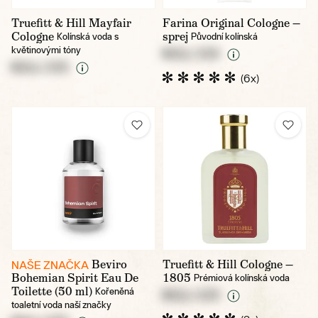
Truefitt & Hill Mayfair
Farina Original Cologne —
Cologne
sprej
Kolínská voda s
Původní kolínská
květinovými tóny
NULL CZK
NULL CZK
(6x)
Beviro
Truefitt & Hill Cologne —
NAŠE ZNAČKA
Bohemian Spirit Eau De
1805
Prémiová kolínská voda
Toilette (50 ml)
Kořeněná
NULL CZK
toaletní voda naší značky