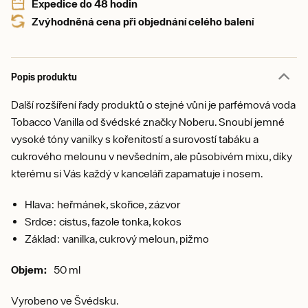
Expedice do 48 hodin
Zvýhodněná cena při objednání celého balení
Popis produktu
Další rozšíření řady produktů o stejné vůni je parfémová voda
Tobacco Vanilla od švédské značky Noberu. Snoubí jemné
vysoké tóny vanilky s kořenitostí a surovostí tabáku a
cukrového melounu v nevšedním, ale působivém mixu, díky
kterému si Vás každý v kanceláři zapamatuje i nosem.
Hlava: heřmánek, skořice, zázvor
Srdce: cistus, fazole tonka, kokos
Základ: vanilka, cukrový meloun, pižmo
Objem:
50 ml
Vyrobeno ve Švédsku.