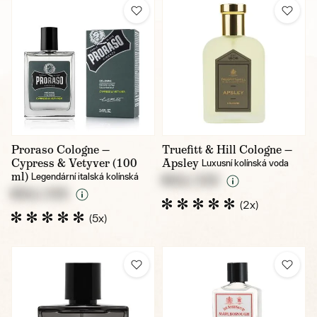
Proraso Cologne —
Truefitt & Hill Cologne —
Cypress & Vetyver (100
Apsley
Luxusní kolínská voda
ml)
Legendární italská kolínská
NULL CZK
NULL CZK
(2x)
(5x)