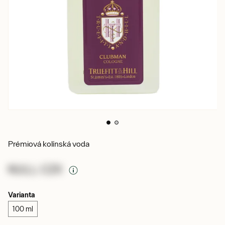
Prémiová kolínská voda
NULL CZK
Varianta
100 ml