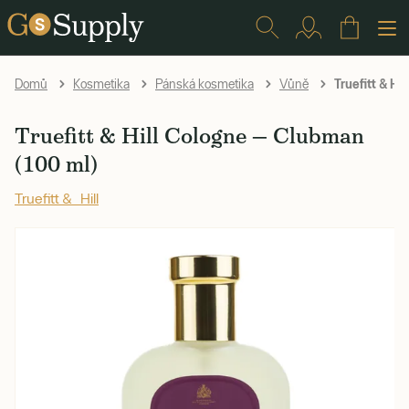
Truefitt & Hi
Domů
Kosmetika
Pánská kosmetika
Vůně
Truefitt & Hill Cologne — Clubman
(100 ml)
Truefitt & Hill