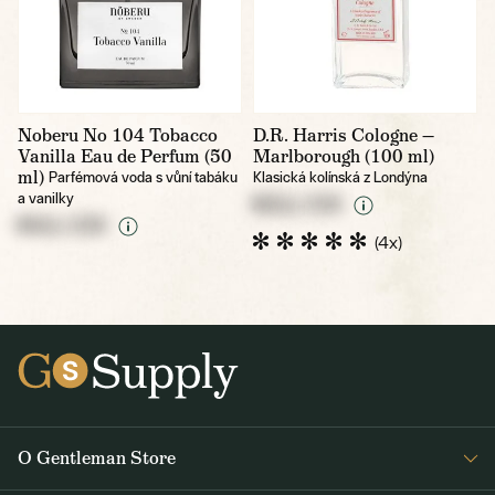
Noberu No 104 Tobacco
D.R. Harris Cologne —
Vanilla Eau de Perfum (50
Marlborough (100 ml)
ml)
Parfémová voda s vůní tabáku
Klasická kolínská z Londýna
a vanilky
NULL CZK
NULL CZK
(4x)
O Gentleman Store