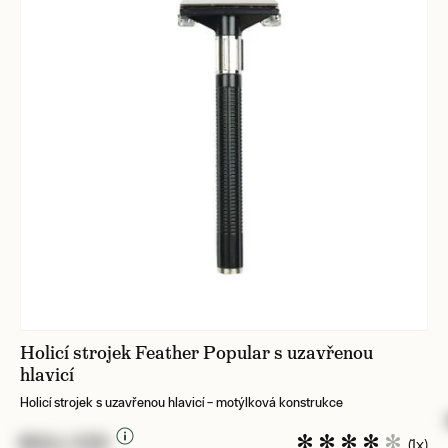
Holicí strojek Feather Popular s uzavřenou
hlavicí
Holicí strojek s uzavřenou hlavicí – motýlková konstrukce
NULL CZK
(1x)