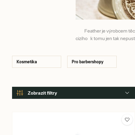
Feather je výrobcem těch
cizího k tomu jen tak nepustí. 
Kosmetika
Pro barbershopy
Zobrazit filtry