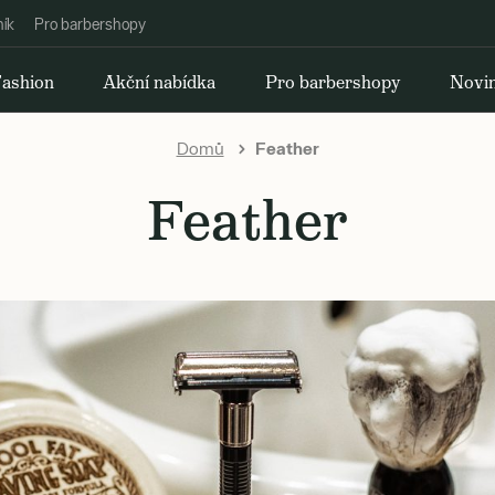
ník
Pro barbershopy
ashion
Akční nabídka
Pro barbershopy
Novi
Domů
Feather
Feather