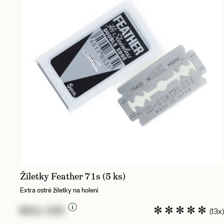
Žiletky Feather 71s (5 ks)
Extra ostré žiletky na holení
NULL CZK
(13x)