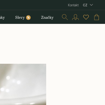
CZ
Kontakt
nky
Slevy
Značky
%