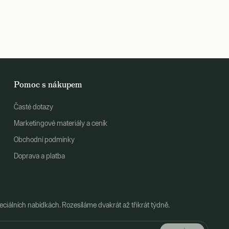
Pomoc s nákupem
Časté dotazy
Marketingové materiály a ceník
Obchodní podmínky
Doprava a platba
ciálních nabídkách. Rozesíláme dvakrát až třikrát týdně.