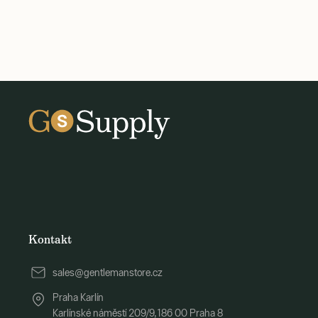
Kontakt
sales@gentlemanstore.cz
Praha Karlín
Karlínské náměstí 209/9, 186 00 Praha 8