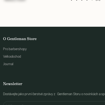
O Gentleman Store
Pro barbershopy
Velkoobchod
Journal
Newsletter
Dostávejte jako první čerstvé zprávy z Gentleman Storu o novinkách a spe