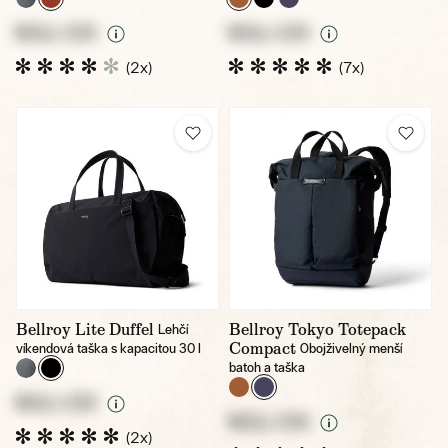
NULL CZK
NULL CZK
(2x)
(7x)
Bellroy Lite Duffel
Bellroy Tokyo Totepack
Lehčí
Compact
víkendová taška s kapacitou 30 l
Obojživelný menší
batoh a taška
NULL CZK
NULL CZK
(2x)