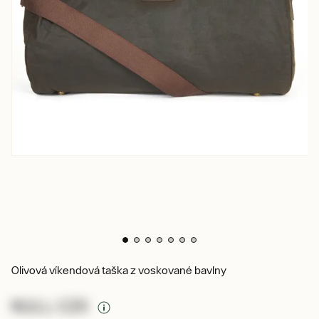
Olivová víkendová taška z voskované bavlny
NULL CZK