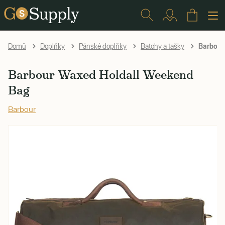
Barbour
Domů
Doplňky
Pánské doplňky
Batohy a tašky
Barbour Waxed Holdall Weekend
Bag
Barbour