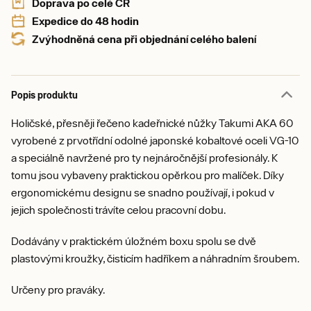
Doprava po celé ČR
Expedice do 48 hodin
Zvýhodněná cena při objednání celého balení
Popis produktu
Holičské, přesněji řečeno kadeřnické nůžky Takumi AKA 60
vyrobené z prvotřídní odolné japonské kobaltové oceli VG-10
a speciálně navržené pro ty nejnáročnější profesionály. K
tomu jsou vybaveny praktickou opěrkou pro malíček. Díky
ergonomickému designu se snadno používají, i pokud v
jejich společnosti trávíte celou pracovní dobu.
Dodávány v praktickém úložném boxu spolu se dvě
plastovými kroužky, čisticím hadříkem a náhradním šroubem.
Určeny pro praváky.