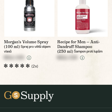
Morgan's Volume Spray
Recipe for Men — Anti-
(100 ml)
Dandruff Shampoo
Sprej pro větší objem
(250 ml)
vlasů
Šampon proti lupům
NULL CZK
NULL CZK
(2x)