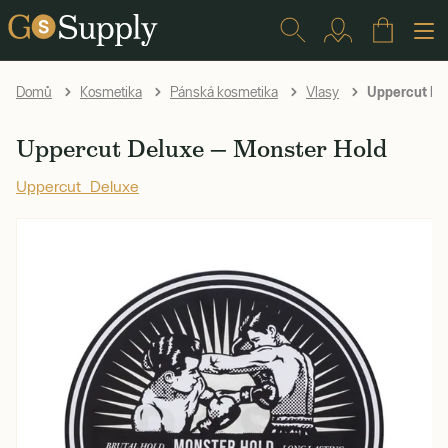
Uppercut Del
Domů
Kosmetika
Pánská kosmetika
Vlasy
Uppercut Deluxe — Monster Hold
Uppercut Deluxe