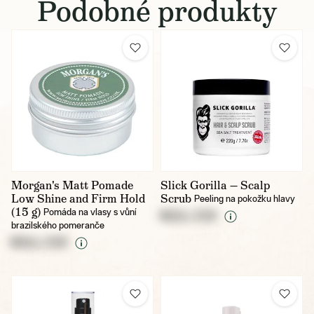
Podobné produkty
Morgan's Matt Pomade
Slick Gorilla — Scalp
Low Shine and Firm Hold
Scrub
Peeling na pokožku hlavy
(15 g)
Pomáda na vlasy s vůní
NULL CZK
brazilského pomeranče
NULL CZK