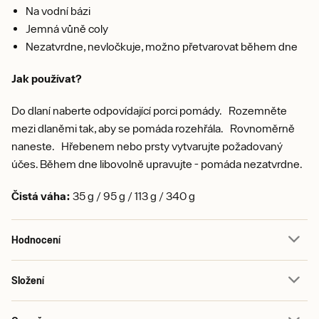
Na vodní bázi
Jemná vůně coly
Nezatvrdne, nevločkuje, možno přetvarovat během dne
Jak používat?
Do dlaní naberte odpovídající porci pomády. Rozemněte
mezi dlaněmi tak, aby se pomáda rozehřála. Rovnoměrně
naneste. Hřebenem nebo prsty vytvarujte požadovaný
účes. Během dne libovolně upravujte - pomáda nezatvrdne.
Čistá váha:
35 g / 95 g / 113 g / 340 g
Hodnocení
Složení