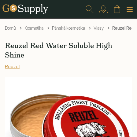
Reuzel Red W
Domů
Kosmetika
Pánská kosmetika
Vlasy
Reuzel Red Water Soluble High
Shine
Reuzel