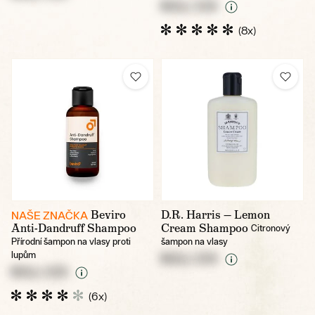
NULL CZK
(8x)
Beviro
D.R. Harris — Lemon
NAŠE ZNAČKA
Anti-Dandruff Shampoo
Cream Shampoo
Citronový
Přírodní šampon na vlasy proti
šampon na vlasy
lupům
NULL CZK
NULL CZK
(6x)