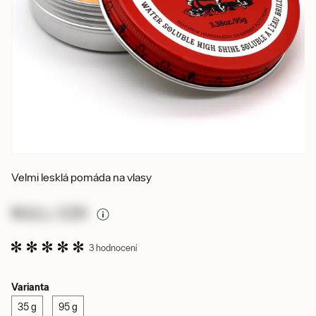
Velmi lesklá pomáda na vlasy
NULL CZK
3 hodnocení
Varianta
35 g
95 g