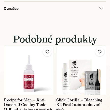
O značce
Podobné produkty
Recipe for Men — Anti-
Slick Gorilla — Bleaching
Dandruff Cooling Tonic
Kit
Pánská sada na odbarvení
(100 ml)
Chladivé tonikum proti
vlasů