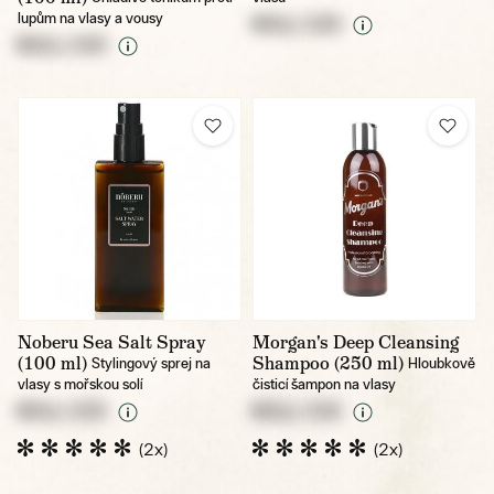
lupům na vlasy a vousy
NULL CZK
NULL CZK
Noberu Sea Salt Spray
Morgan's Deep Cleansing
(100 ml)
Shampoo (250 ml)
Stylingový sprej na
Hloubkově
vlasy s mořskou solí
čisticí šampon na vlasy
NULL CZK
NULL CZK
(2x)
(2x)