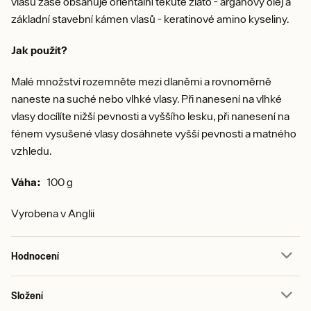
vlasů zase obsahuje orientální tekuté zlato - arganový olej a
základní stavební kámen vlasů - keratinové amino kyseliny.
Jak použít?
Malé množství rozemněte mezi dlaněmi a rovnoměrně
naneste na suché nebo vlhké vlasy. Při nanesení na vlhké
vlasy docílíte nižší pevnosti a vyššího lesku, při nanesení na
fénem vysušené vlasy dosáhnete vyšší pevnosti a matného
vzhledu.
Váha:
100 g
Vyrobena v Anglii
Hodnocení
Složení