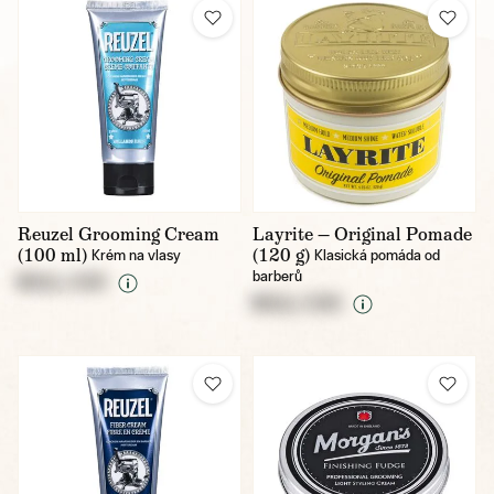
Reuzel Grooming Cream
Layrite — Original Pomade
(100 ml)
(120 g)
Krém na vlasy
Klasická pomáda od
barberů
NULL CZK
NULL CZK