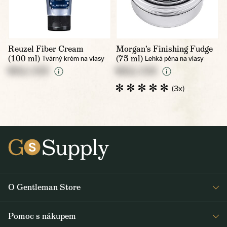
Reuzel Fiber Cream
Morgan's Finishing Fudge
(100 ml)
(75 ml)
Tvárný krém na vlasy
Lehká pěna na vlasy
NULL CZK
NULL CZK
(3x)
O Gentleman Store
Pro barbershopy
Pomoc s nákupem
Velkoobchod