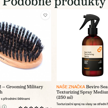
Podobné produkty
 — Grooming Military
Beviro Sea
NAŠE ZNAČKA
sh
Texturizing Spray Mediu
(250 ml)
 s přírodními štětinami
Texturizační sprej na vlasy se střední f