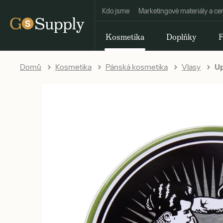
Kdo jsme
Marketingové materiály a ce
Kosmetika
Doplňky
F
Domů
Kosmetika
Pánská kosmetika
Vlasy
Up