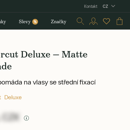
CZ
Kontakt
nky
Slevy
Značky
%
rcut Deluxe — Matte
ade
omáda na vlasy se střední fixací
t Deluxe
 CZK