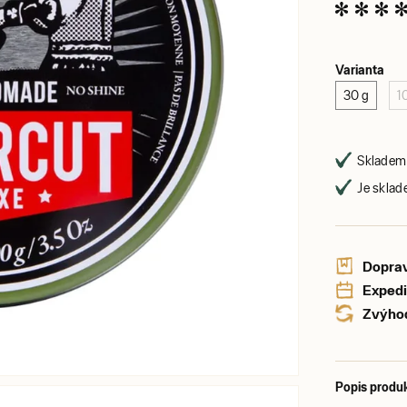
Varianta
30 g
1
Skladem 
Je sklad
Doprav
Expedi
Zvýhod
Popis produ