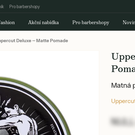
ník
Pro barbershopy
ashion
Akční nabídka
Pro barbershopy
Novi
percut Deluxe — Matte Pomade
Uppe
Pom
Matná p
Uppercu
NULL