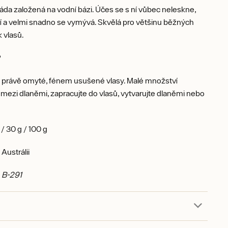
a založená na vodní bázi. Účes se s ní vůbec neleskne,
í a velmi snadno se vymývá. Skvělá pro většinu běžných
k vlasů.
?
 právě omyté, fénem usušené vlasy. Malé množství
ezi dlaněmi, zapracujte do vlasů, vytvarujte dlaněmi nebo
.
/ 30 g / 100 g
Austrálii
: B-291