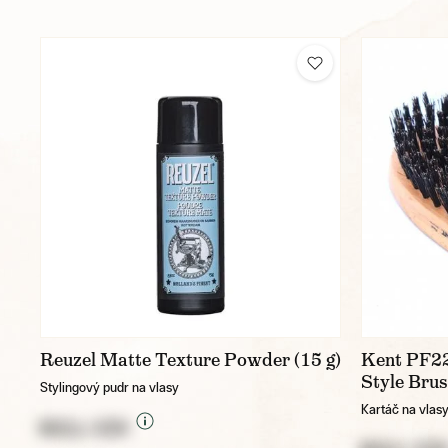
Reuzel Matte Texture Powder (15 g)
Kent PF22
Style Bru
Stylingový pudr na vlasy
Kartáč na vlasy
NULL CZK