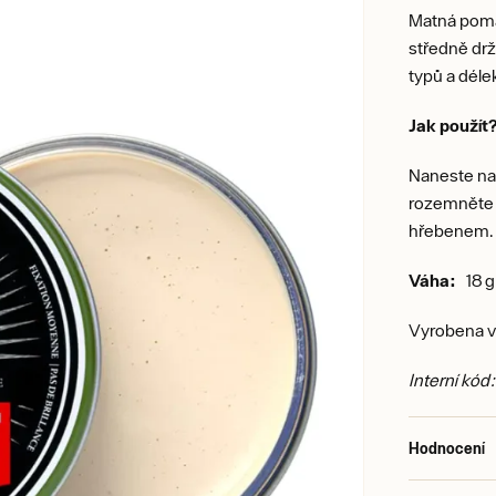
Matná pomád
středně drž
typů a déle
Jak použít
Naneste na
rozemněte m
hřebenem
Váha:
18 g 
Vyrobena v 
Interní kód
Hodnocení