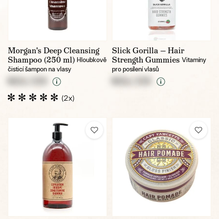
Morgan's Deep Cleansing
Slick Gorilla — Hair
Shampoo (250 ml)
Strength Gummies
Hloubkově
Vitamíny
čisticí šampon na vlasy
pro posílení vlasů
NULL CZK
NULL CZK
(2x)