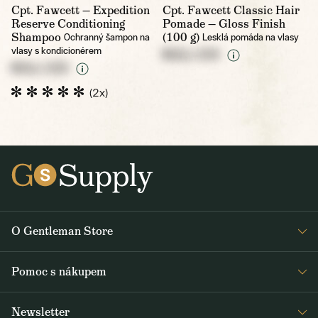
Cpt. Fawcett — Expedition
Cpt. Fawcett Classic Hair
Reserve Conditioning
Pomade — Gloss Finish
Shampoo
(100 g)
Ochranný šampon na
Lesklá pomáda na vlasy
vlasy s kondicionérem
NULL CZK
NULL CZK
(2x)
O Gentleman Store
Pro barbershopy
Pomoc s nákupem
Velkoobchod
Časté dotazy
Journal
Newsletter