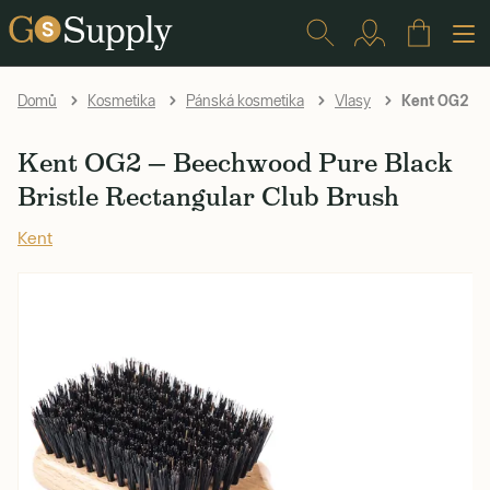
Kent OG2 — B
Domů
Kosmetika
Pánská kosmetika
Vlasy
Kent OG2 — Beechwood Pure Black
Bristle Rectangular Club Brush
Kent