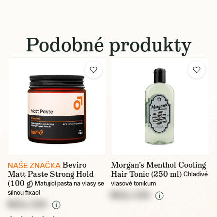
Podobné produkty
Beviro
Morgan's Menthol Cooling
NAŠE ZNAČKA
Matt Paste Strong Hold
Hair Tonic (250 ml)
Chladivé
(100 g)
Matující pasta na vlasy se
vlasové tonikum
silnou fixací
NULL CZK
NULL CZK