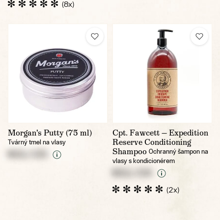
(8x)
Morgan's Putty (75 ml)
Cpt. Fawcett — Expedition
Reserve Conditioning
Tvárný tmel na vlasy
Shampoo
Ochranný šampon na
NULL CZK
vlasy s kondicionérem
NULL CZK
(2x)