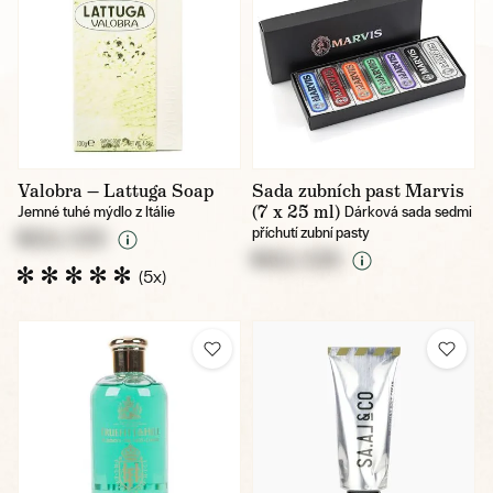
Valobra — Lattuga Soap
Sada zubních past Marvis
(7 x 25 ml)
Jemné tuhé mýdlo z Itálie
Dárková sada sedmi
příchutí zubní pasty
NULL CZK
NULL CZK
(5x)