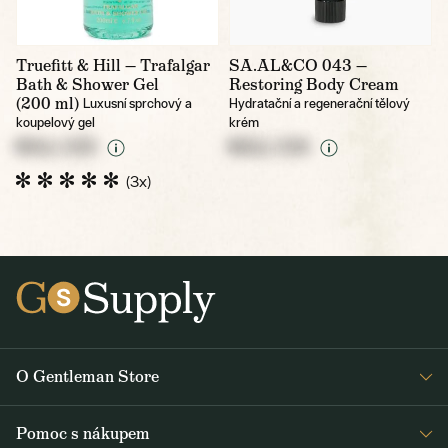
Truefitt & Hill — Trafalgar
SA.AL&CO 043 —
Bath & Shower Gel
Restoring Body Cream
(200 ml)
Luxusní sprchový a
Hydratační a regenerační tělový
koupelový gel
krém
NULL CZK
NULL CZK
(3x)
O Gentleman Store
Pro barbershopy
Pomoc s nákupem
Velkoobchod