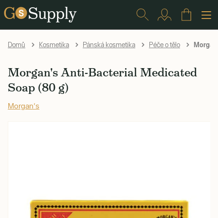
Morgan'
Domů
Kosmetika
Pánská kosmetika
Péče o tělo
Morgan's Anti-Bacterial Medicated
Soap (80 g)
Morgan's