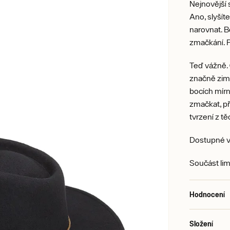
Nejnovější 
Ano, slyšít
narovnat. Be
zmačkání. P
Teď vážně. 
značně zimn
bocích mír
zmačkat, p
tvrzení z těc
Dostupné v
Součást lim
Hodnocení
Složení