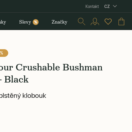
CZ
Kontakt
nky
Slevy
Značky
%
 %
our Crushable Bushman
— Black
plstěný klobouk