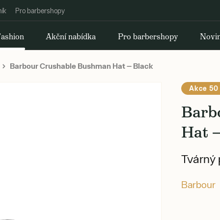
ník
Pro barbershopy
ashion
Akční nabídka
Pro barbershopy
Novi
Barbour Crushable Bushman Hat — Black
Akce 50
Barb
Hat 
Tvárný 
Barbour