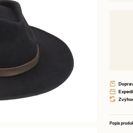
Doprav
Expedi
Zvýhod
Popis produ