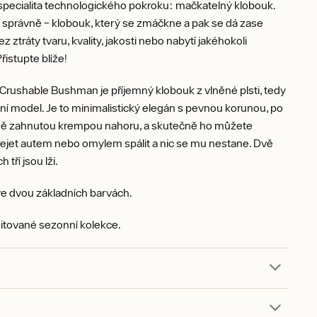
specialita technologického pokroku: mačkatelný klobouk.
e správně – klobouk, který se zmáčkne a pak se dá zase
z ztráty tvaru, kvality, jakosti nebo nabytí jakéhokoli
řistupte blíže!
Crushable Bushman je příjemný klobouk z vlněné plsti, tedy
í model. Je to minimalistický elegán s pevnou korunou, po
ně zahnutou krempou nahoru, a skutečně ho můžete
řejet autem nebo omylem spálit a nic se mu nestane. Dvě
h tří jsou lži.
e dvou základních barvách.
itované sezonní kolekce.