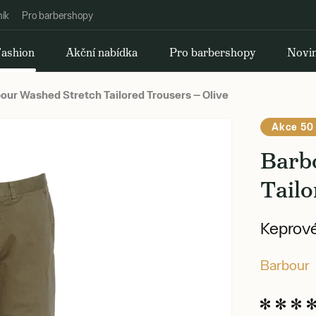
ník
Pro barbershopy
ashion
Akční nabídka
Pro barbershopy
Novi
our Washed Stretch Tailored Trousers — Olive
Akce 50
Barb
Tailo
Keprové
Barbour