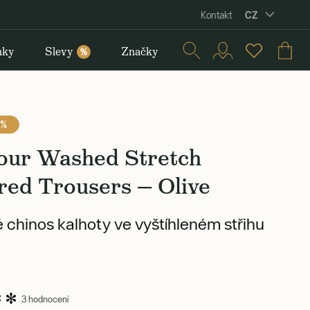
CZ
Kontakt
nky
Slevy
Značky
%
 %
our Washed Stretch
red Trousers — Olive
 chinos kalhoty ve vyštíhleném střihu
3 hodnocení