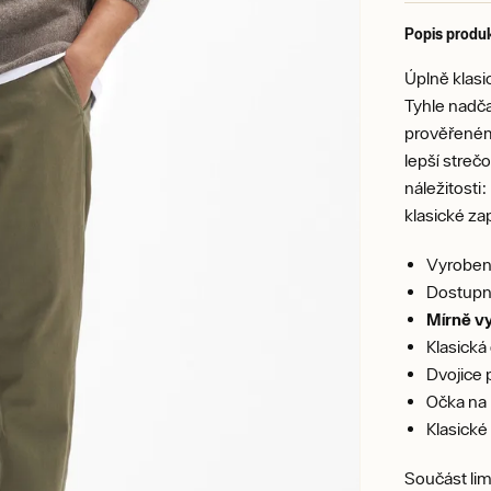
Popis produ
Úplně klasi
Tyhle nadča
prověřeném
lepší streč
náležitosti
klasické za
Vyrobeno
Dostupn
Mírně vy
Klasická
Dvojice 
Očka na
Klasické
Součást lim