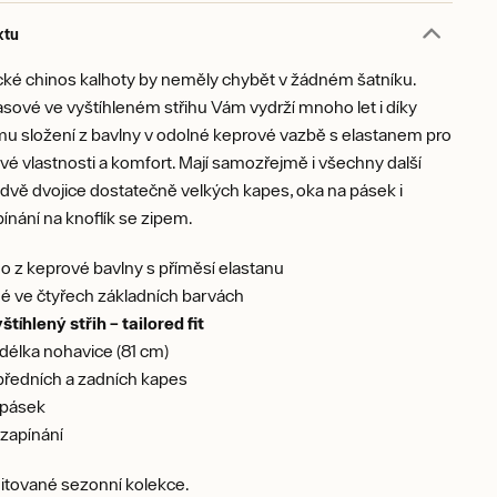
ktu
cké chinos kalhoty by neměly chybět v žádném šatníku.
sové ve vyštíhleném střihu Vám vydrží mnoho let i díky
u složení z bavlny v odolné keprové vazbě s elastanem pro
ové vlastnosti a komfort. Mají samozřejmě i všechny další
: dvě dvojice dostatečně velkých kapes, oka na pásek i
pínání na knoflík se zipem.
 z keprové bavlny s příměsí elastanu
é ve čtyřech základních barvách
štíhlený střih – tailored fit
 délka nohavice (81 cm)
předních a zadních kapes
 pásek
 zapínání
itované sezonní kolekce.