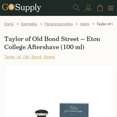
Taylor of Ol
Domů
Kosmetika
Pánská kosmetika
Holení
Taylor of Old Bond Street — Eton
College Aftershave (100 ml)
Taylor of Old Bond Street