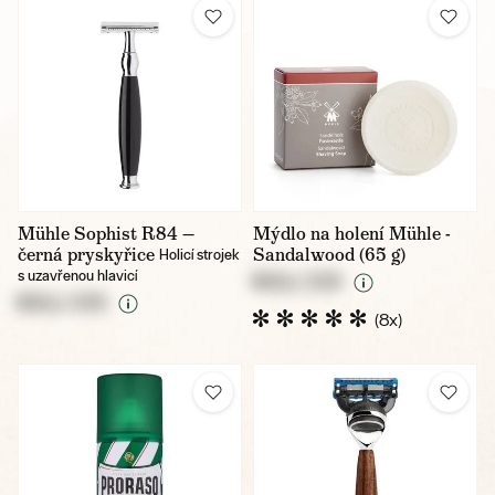
Mühle Sophist R84 —
Mýdlo na holení Mühle -
černá pryskyřice
Sandalwood (65 g)
Holicí strojek
s uzavřenou hlavicí
NULL CZK
NULL CZK
(8x)