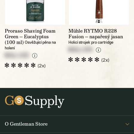
Proraso Shaving Foam
Mühle RYTMO R228
Green — Eucalyptus
Fusion — napařený jasan
(100 ml)
Osvěžující pěna na
Holicí strojek pro cartridge
holení
NULL CZK
NULL CZK
(2x)
(2x)
O Gentleman Store