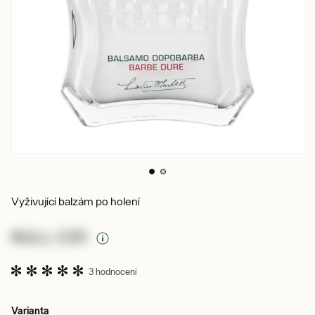
Vyživující balzám po holení
NULL CZK
3 hodnocení
Varianta