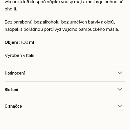
všichni, kteří alespoň nějaké vousy mají a rádi by je pohodlně
oholili.
Bez parabenů, bez alkoholu, bez umělých barviv a olejů,
naopak s pořádnou porcí vyživujícího bambuckého másla.
Objem:
100 ml
Vyroben v Itálii
Hodnocení
Složení
O značce