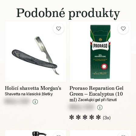
Podobné produkty
Holicí shavetta Morgan's
Proraso Reparation Gel
Green — Eucalyptus (10
Shavetta na klasické žiletky
ml)
Zacelující gel při říznutí
NULL CZK
NULL CZK
(3x)