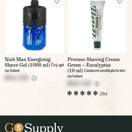
Nish Man Energizing
Proraso Shaving Cream
Shave Gel (1000 ml)
Green — Eucalyptus
Čirý gel
(10 ml)
na holení
Cestovní osvěžující krém
na holení
NULL CZK
NULL CZK
(3x)