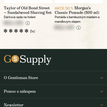
Taylor of Old Bond Street
Morgan's
AKCE 50 %
— Sandalwood Shaving Set
Classic Pomade (500 ml)
Dárková sada na holení
Pomáda s bambuckým máslem a
mandlovým olejem
NULL CZK
NULL CZK
(1x)
O Gentleman Store
Pro barbershopy
Pomoc s nákupem
Velkoobchod
Časté dotazy
Journal
Newsletter