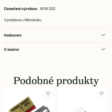
Označení výrobce:
81 M 332
Vyrobena v Německu
Hodnocení
O značce
Podobné produkty