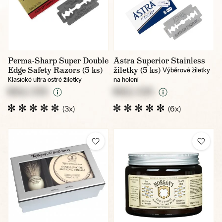
Perma-Sharp Super Double
Astra Superior Stainless
Edge Safety Razors (5 ks)
žiletky (5 ks)
Výběrové žiletky
Klasické ultra ostré žiletky
na holení
NULL CZK
NULL CZK
(3x)
(6x)