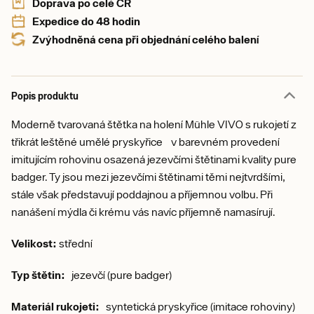
Doprava po celé ČR
Expedice do 48 hodin
Zvýhodněná cena při objednání celého balení
Popis produktu
Moderně tvarovaná štětka na holení Mühle VIVO s rukojetí z
třikrát leštěné umělé pryskyřice v barevném provedení
imitujícím rohovinu osazená jezevčími štětinami kvality pure
badger. Ty jsou mezi jezevčími štětinami těmi nejtvrdšími,
stále však představují poddajnou a příjemnou volbu. Při
nanášení mýdla či krému vás navíc příjemně namasírují.
Velikost:
střední
Typ štětin:
jezevčí (pure badger)
Materiál rukojeti:
syntetická pryskyřice (imitace rohoviny)