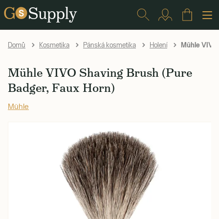
Mühle VIVO 
Domů
Kosmetika
Pánská kosmetika
Holení
Mühle VIVO Shaving Brush (Pure
Badger, Faux Horn)
Mühle