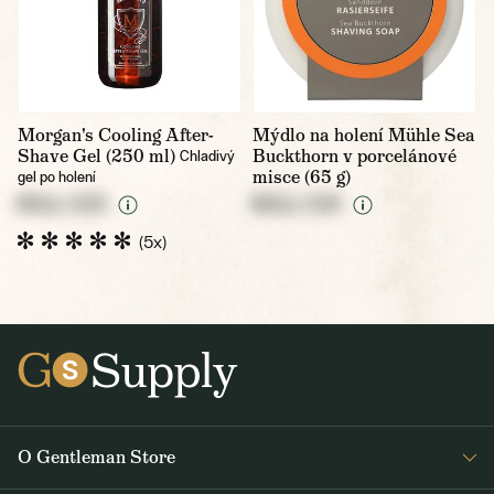
Morgan's Cooling After-
Mýdlo na holení Mühle Sea
Shave Gel (250 ml)
Buckthorn v porcelánové
Chladivý
misce (65 g)
gel po holení
NULL CZK
NULL CZK
(5x)
O Gentleman Store