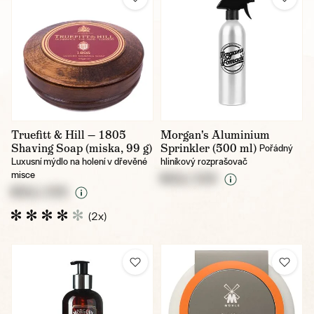
Truefitt & Hill — 1805
Morgan's Aluminium
Shaving Soap (miska, 99 g)
Sprinkler (500 ml)
Pořádný
Luxusní mýdlo na holení v dřevěné
hliníkový rozprašovač
misce
NULL CZK
NULL CZK
(2x)