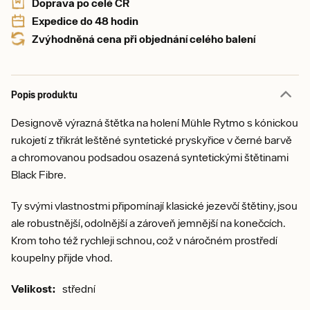
Doprava po celé ČR
Expedice do 48 hodin
Zvýhodněná cena při objednání celého balení
Popis produktu
Designově výrazná štětka na holení Mühle Rytmo s kónickou
rukojetí z třikrát leštěné syntetické pryskyřice v černé barvě
a chromovanou podsadou osazená syntetickými štětinami
Black Fibre.
Ty svými vlastnostmi připomínají klasické jezevčí štětiny, jsou
ale robustnější, odolnější a zároveň jemnější na konečcích.
Krom toho též rychleji schnou, což v náročném prostředí
koupelny přijde vhod.
Velikost:
střední