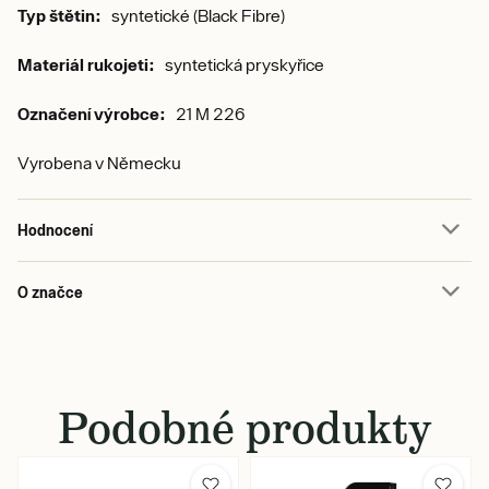
Typ štětin:
syntetické (Black Fibre)
Materiál rukojeti:
syntetická pryskyřice
Označení výrobce:
21 M 226
Vyrobena v Německu
Hodnocení
O značce
Podobné produkty