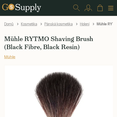
Mühle RYTMO 
Domů
Kosmetika
Pánská kosmetika
Holení
Mühle RYTMO Shaving Brush
(Black Fibre, Black Resin)
Mühle