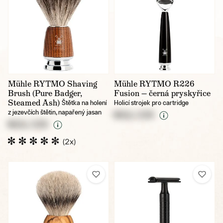
Mühle RYTMO Shaving
Mühle RYTMO R226
Brush (Pure Badger,
Fusion — černá pryskyřice
Steamed Ash)
Štětka na holení
Holicí strojek pro cartridge
z jezevčích štětin, napařený jasan
NULL CZK
NULL CZK
(2x)