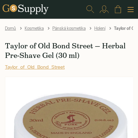
Taylor of Ol
Domů
Kosmetika
Pánská kosmetika
Holení
Taylor of Old Bond Street — Herbal
Pre-Shave Gel (30 ml)
Taylor of Old Bond Street