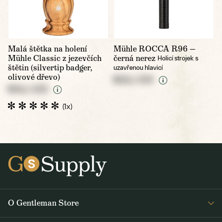
Malá štětka na holení
Mühle ROCCA R96 —
Mühle Classic z jezevčích
černá nerez
Holicí strojek s
štětin (silvertip badger,
uzavřenou hlavicí
olivové dřevo)
NULL CZK
NULL CZK
(1x)
O Gentleman Store