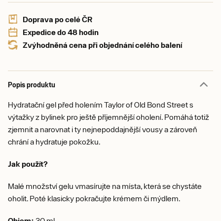
Doprava po celé ČR
Expedice do 48 hodin
Zvýhodněná cena při objednání celého balení
Popis produktu
Hydratační gel před holením Taylor of Old Bond Street s
výtažky z bylinek pro ještě příjemnější oholení. Pomáhá totiž
zjemnit a narovnat i ty nejnepoddajnější vousy a zároveň
chrání a hydratuje pokožku.
Jak použít?
Malé množství gelu vmasírujte na místa, která se chystáte
oholit. Poté klasicky pokračujte krémem či mýdlem.
Objem:
30 ml