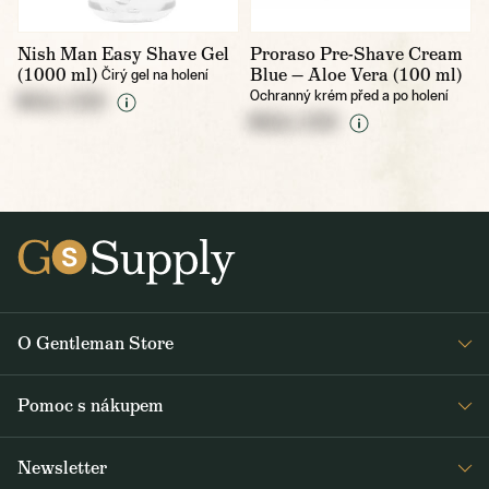
Nish Man Easy Shave Gel
Proraso Pre-Shave Cream
(1000 ml)
Blue — Aloe Vera (100 ml)
Čirý gel na holení
Ochranný krém před a po holení
NULL CZK
NULL CZK
O Gentleman Store
Pro barbershopy
Pomoc s nákupem
Velkoobchod
Časté dotazy
Journal
Newsletter
Marketingové materiály a ceník