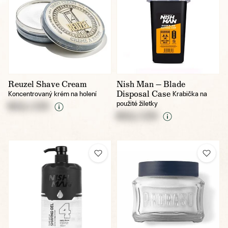
Reuzel Shave Cream
Nish Man — Blade
Disposal Case
Koncentrovaný krém na holení
Krabička na
použité žiletky
NULL CZK
NULL CZK