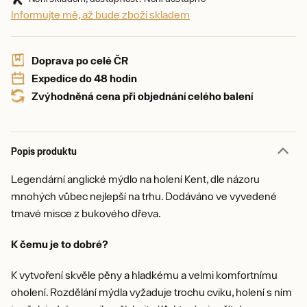
Informujte mě, až bude zboží skladem
Doprava po celé ČR
Expedice do 48 hodin
Zvýhodněná cena při objednání celého balení
Popis produktu
Legendární anglické mýdlo na holení Kent, dle názoru
mnohých vůbec nejlepší na trhu. Dodáváno ve vyvedené
tmavé misce z bukového dřeva.
K čemu je to dobré?
K vytvoření skvěle pěny a hladkému a velmi komfortnímu
oholení. Rozdělání mýdla vyžaduje trochu cviku, holení s ním