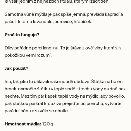
je však jedním z nejhezčích rituálů, kterými začít den.
Samotná vůně mýdla je pak spíše jemná, převládá kapradí a
pačuli, k tomu levandule, borovice, hřebíček.
Proč to funguje?
Díky pořádné porci lanolinu. To je šťáva z ovčí vlny, která si s
pokožkou vemi rozumí.
Jak použít?
Inu, tak jako to dělávali naši moudří dědové. Štětka na holení,
hrnek, namočte štětku v teplé vodě - trochu vody na dně pak
nechte. Mezitím pár kapek teplé vody na mýdlo, aby povolilo,
pak štětkou párkrát krouživě přejeďte po povrchu, vytvořte
parádní pěnu a skvěle se oholte.
Hmotnost mýdla:
120 g