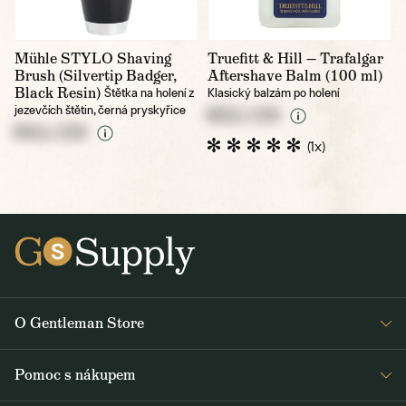
Mühle STYLO Shaving
Truefitt & Hill — Trafalgar
Brush (Silvertip Badger,
Aftershave Balm (100 ml)
Black Resin)
Štětka na holení z
Klasický balzám po holení
jezevčích štětin, černá pryskyřice
NULL CZK
NULL CZK
(1x)
O Gentleman Store
Pro barbershopy
Pomoc s nákupem
Velkoobchod