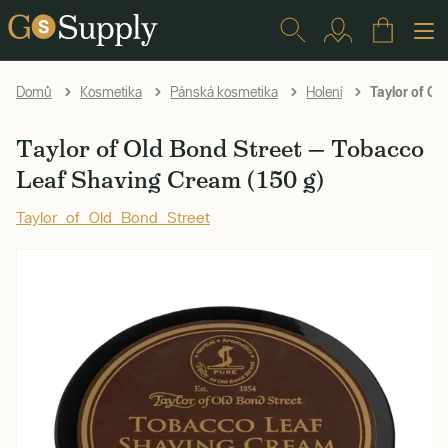
Taylor of Ol
Domů
Kosmetika
Pánská kosmetika
Holení
Taylor of Old Bond Street — Tobacco
Leaf Shaving Cream (150 g)
Taylor of Old Bond Street