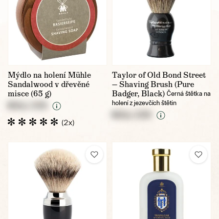
Mýdlo na holení Mühle
Taylor of Old Bond Street
Sandalwood v dřevěné
— Shaving Brush (Pure
misce (65 g)
Badger, Black)
Černá štětka na
holení z jezevčích štětin
NULL CZK
NULL CZK
(2x)