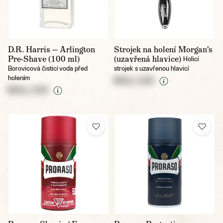
D.R. Harris — Arlington
Strojek na holení Morgan's
Pre-Shave (100 ml)
(uzavřená hlavice)
Holicí
Borovicová čisticí voda před
strojek s uzavřenou hlavicí
holením
NULL CZK
NULL CZK