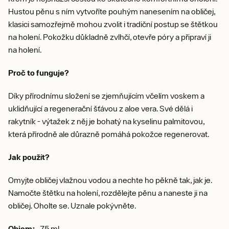
Hustou pěnu s ním vytvoříte pouhým nanesením na obličej,
klasici samozřejmě mohou zvolit i tradiční postup se štětkou
na holení. Pokožku důkladně zvlhčí, otevře póry a připraví ji
na holení.
Proč to funguje?
Díky přírodnímu složení se zjemňujícím včelím voskem a
uklidňující a regenerační šťávou z aloe vera. Své dělá i
rakytník - výtažek z něj je bohatý na kyselinu palmitovou,
která přírodně ale důrazně pomáhá pokožce regenerovat.
Jak použít?
Omyjte obličej vlažnou vodou a nechte ho pěkně tak, jak je.
Namočte štětku na holení, rozdělejte pěnu a naneste ji na
obličej. Oholte se. Uznale pokývněte.
Objem:
75 ml