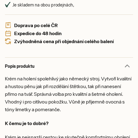
Je skladem na obou prodejnách,
Doprava po celé ČR
Expedice do 48 hodin
Zvýhodněná cena při objednání celého balení
Popis produktu
Krém na holení spolehlivý jako německý stroj. Vytvoří kvalitní
a hustou pěnu jak při rozdělání štětkou, tak při nanesení
přímo na tvář. Správná volba pro kvalitní a šetrné oholení.
Vhodný i pro citlivou pokožku. Vůně je příjemně ovocná s
tóny limetky a pomeranče.
K čemu je to dobré?
Krém je nejsnazší cestou ke skutečně komfortnímu oholení.