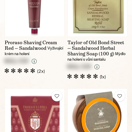
Proraso Shaving Cream
Taylor of Old Bond Street
Red — Sandalwood
— Sandalwood Herbal
Vyživující
Shaving Soap (100 g)
krém na holení
Mýdlo
na holení s vůní santalu
NULL CZK
NULL CZK
(2x)
(1x)