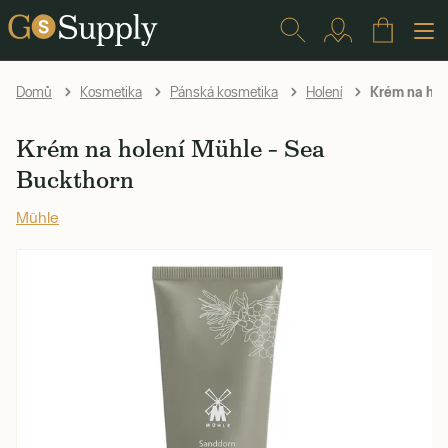
Krém na hol
Domů
Kosmetika
Pánská kosmetika
Holení
Krém na holení Mühle – Sea
Buckthorn
Mühle