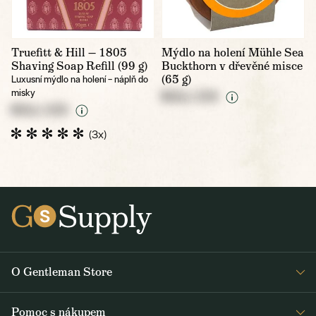
Truefitt & Hill — 1805
Mýdlo na holení Mühle Sea
Shaving Soap Refill (99 g)
Buckthorn v dřevěné misce
(65 g)
Luxusní mýdlo na holení – náplň do
misky
NULL CZK
NULL CZK
(3x)
O Gentleman Store
Pro barbershopy
Pomoc s nákupem