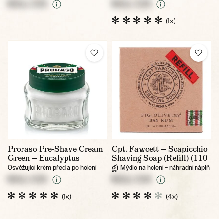
NULL CZK
NULL CZK
(1x)
Proraso Pre-Shave Cream
Cpt. Fawcett — Scapicchio
Green — Eucalyptus
Shaving Soap (Refill) (110
g)
Osvěžující krém před a po holení
Mýdlo na holení – náhradní náplň
NULL CZK
NULL CZK
(1x)
(4x)