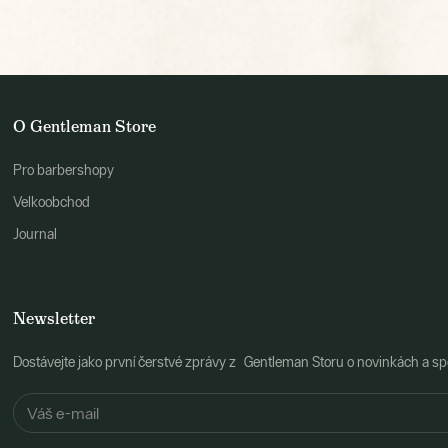
O Gentleman Store
Pro barbershopy
Velkoobchod
Journal
Newsletter
Dostávejte jako první čerstvé zprávy z Gentleman Storu o novinkách a spe