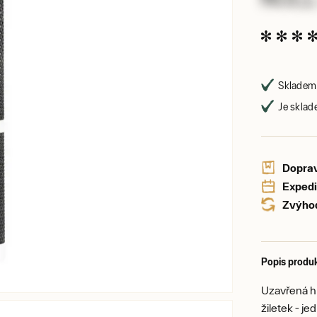
Skladem 
Je sklad
Doprav
Expedi
Zvýhod
Popis produ
Uzavřená hl
žiletek - j