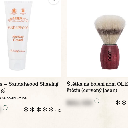
is — Sandalwood Shaving
Štětka na holení nom OLE
 g)
štětin (červený jasan)
 na holení – tuba
NULL CZK
K
(1x)