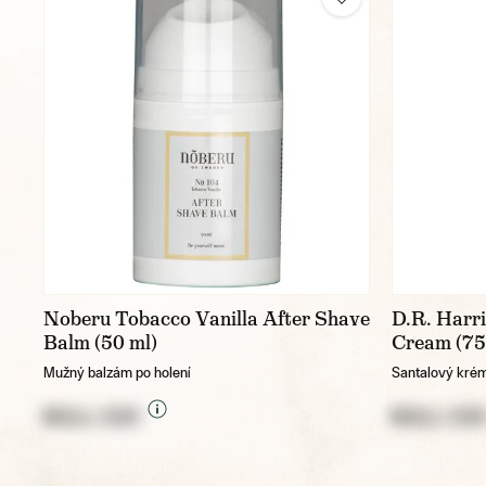
Noberu Tobacco Vanilla After Shave
D.R. Harr
Balm (50 ml)
Cream (75
Mužný balzám po holení
Santalový krém
NULL CZK
NULL CZ