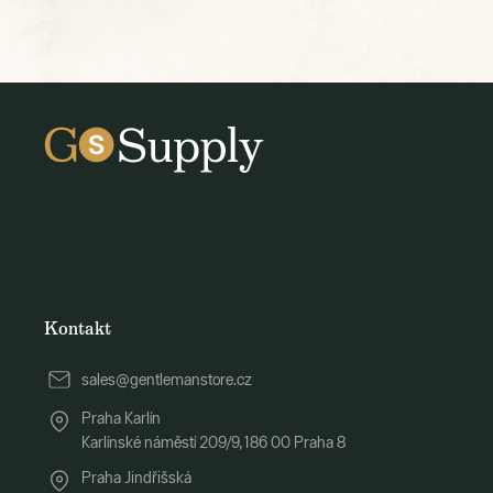
Kontakt
sales@gentlemanstore.cz
Praha Karlín
Karlínské náměstí 209/9, 186 00 Praha 8
Praha Jindřišská