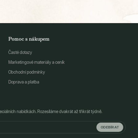
Pomoc s nákupem
Časté dotazy
Marketingové materiály a ceník
Obchodní podmínky
Doprava a platba
ciálních nabídkách. Rozesíláme dvakrát až třikrát týdně.
ODEBÍRAT