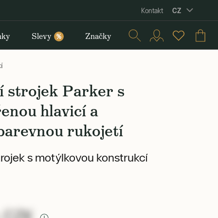
CZ
Kontakt
nky
Slevy
Značky
%
í
í strojek Parker s
enou hlavicí a
barevnou rukojetí
strojek s motýlkovou konstrukcí
 CZK