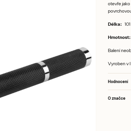
otevře jako
povrchovou
Délka:
101
Hmotnost:
Balení neo
Vyroben v I
Hodnocení
O značce