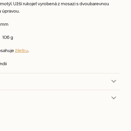
 motýl. Užší rukojeť vyrobená z mosazi s dvoubarevnou
 úpravou.
 mm
106 g
bsahuje
žiletku
.
ndii