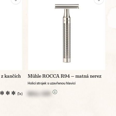
 z kančích
Mühle ROCCA R94 — matná nerez
Holicí strojek s uzavřenou hlavicí
NULL CZK
(1x)