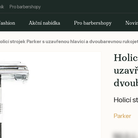
ník
Pro barbershopy
ashion
Akční nabídka
Pro barbershopy
Novi
olicí strojek Parker s uzavřenou hlavicí a dvoubarevnou rukojet
Holic
uzavř
dvou
Holicí 
Parker
NULL