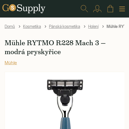
Mühle RYTMO
Domů
Kosmetika
Pánská kosmetika
Holení
Mühle RYTMO R228 Mach 3 —
modrá pryskyřice
Mühle