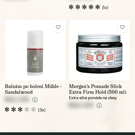
(1x)
Balzám po holení Mühle –
Morgan's Pomade Slick
Sandalwood
Extra Firm Hold (500 ml)
Extra silná pomáda na vlasy
NULL CZK
NULL CZK
(3x)