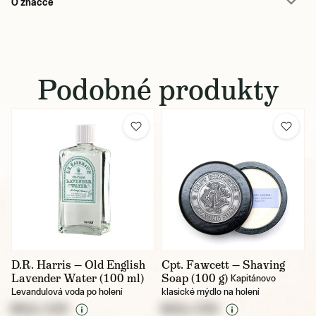
O značce
Podobné produkty
D.R. Harris — Old English
Cpt. Fawcett — Shaving
Lavender Water (100 ml)
Soap (100 g)
Kapitánovo
Levandulová voda po holení
klasické mýdlo na holení
NULL CZK
NULL CZK