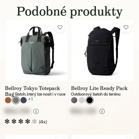
Podobné produkty
Bellroy Tokyo Totepack
Bellroy Lite Ready Pack
Bag
Batoh, který lze nosit i v ruce
Outdoorový batoh do terénu
+ 1
NULL CZK
NULL CZK
(4x)