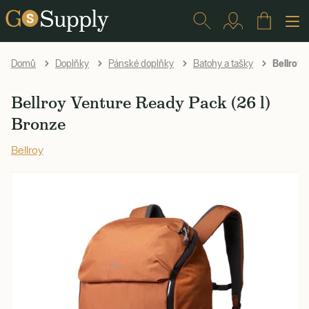
Bellroy 
Domů
Doplňky
Pánské doplňky
Batohy a tašky
Bellroy Venture Ready Pack (26 l)
Bronze
Bellroy