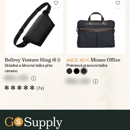
Bellroy Venture Sling (6 l)
Mismo Office
AKCE 40 %
Skladná a šikovná taška přes
Prémiová pracovní taška
rameno
NULL CZK
NULL CZK
(7x)