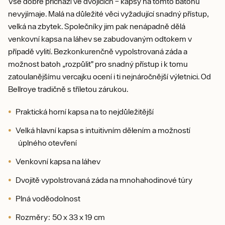
Vše dobré přichází ve dvojicích – kapsy na tomto batohu
nevyjímaje. Malá na důležité věci vyžadující snadný přístup,
velká na zbytek. Společníky jim pak nenápadně dělá
venkovní kapsa na láhev se zabudovaným odtokem v
případě vylití. Bezkonkurenčně vypolstrovaná záda a
možnost batoh „rozpůlit” pro snadný přístup i k tomu
zatoulanějšímu vercajku ocení i ti nejnáročnější výletnici. Od
Bellroye tradičně s tříletou zárukou.
Praktická horní kapsa na to nejdůležitější
Velká hlavní kapsa s intuitivním dělením a možností
úplného otevření
Venkovní kapsa na láhev
Dvojitě vypolstrovaná záda na mnohahodinové túry
Plná voděodolnost
Rozměry: 50 x 33 x 19 cm