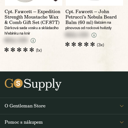
Cpt. Fawcett — Expedition
Cpt. Fawcett — John
Strength Moustache Wax
Petrucci's Nebula Beard
& Comb Gift Set (CF.87T)
Balm (60 ml)
Balzám na
Dárková sada vosku a skládacího
plnovous od rockové hvězdy
hřebínku na knír
NULL CZK
NULL CZK
(3x)
(1x)
O Gentleman Store
Pro barbershopy
Pomoc s nákupem
Velkoobchod