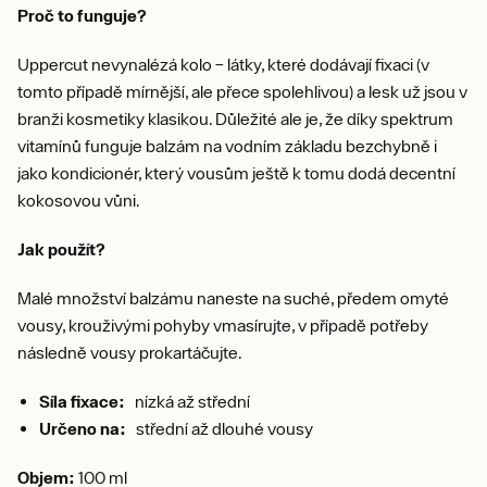
Proč to funguje?
Uppercut nevynalézá kolo – látky, které dodávají fixaci (v
tomto případě mírnější, ale přece spolehlivou) a lesk už jsou v
branži kosmetiky klasikou. Důležité ale je, že díky spektrum
vitamínů funguje balzám na vodním základu bezchybně i
jako kondicionér, který vousům ještě k tomu dodá decentní
kokosovou vůni.
Jak použít?
Malé množství balzámu naneste na suché, předem omyté
vousy, krouživými pohyby vmasírujte, v případě potřeby
následně vousy prokartáčujte.
Síla fixace:
nízká až střední
Určeno na:
střední až dlouhé vousy
Objem:
100 ml