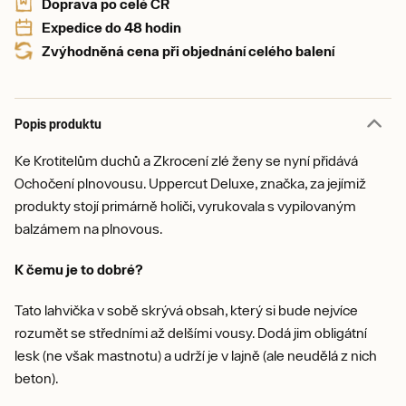
Doprava po celé ČR
Expedice do 48 hodin
Zvýhodněná cena při objednání celého balení
Popis produktu
Ke Krotitelům duchů a Zkrocení zlé ženy se nyní přidává
Ochočení plnovousu. Uppercut Deluxe, značka, za jejímiž
produkty stojí primárně holiči, vyrukovala s vypilovaným
balzámem na plnovous.
K čemu je to dobré?
Tato lahvička v sobě skrývá obsah, který si bude nejvíce
rozumět se středními až delšími vousy. Dodá jim obligátní
lesk (ne však mastnotu) a udrží je v lajně (ale neudělá z nich
beton).