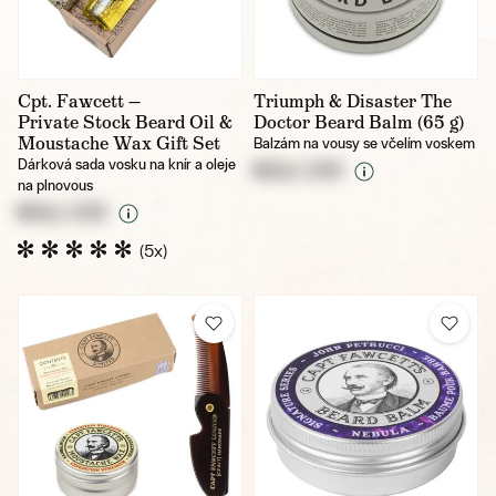
Cpt. Fawcett —
Triumph & Disaster The
Private Stock Beard Oil &
Doctor Beard Balm (65 g)
Moustache Wax Gift Set
Balzám na vousy se včelím voskem
Dárková sada vosku na knír a oleje
NULL CZK
na plnovous
NULL CZK
(5x)