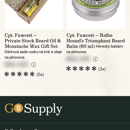
Cpt. Fawcett —
Cpt. Fawcett — Rufus
Private Stock Beard Oil &
Hound's Triumphant Beard
Moustache Wax Gift Set
Balm (60 ml)
Herecký balzám
Dárková sada vosku na knír a oleje
na plnovous
na plnovous
NULL CZK
NULL CZK
(3x)
(5x)