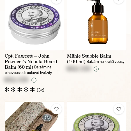
Cpt. Fawcett — John
Mühle Stubble Balm
Petrucci's Nebula Beard
(100 ml)
Balzám na kratší vousy
Balm (60 ml)
Balzám na
NULL CZK
plnovous od rockové hvězdy
NULL CZK
(3x)