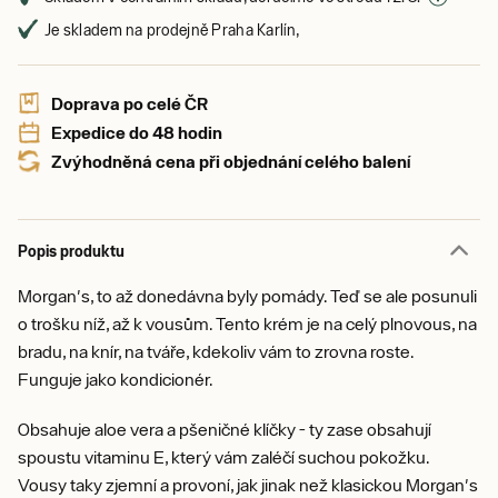
Je skladem na prodejně Praha Karlín,
Doprava po celé ČR
Expedice do 48 hodin
Zvýhodněná cena při objednání celého balení
Popis produktu
Morgan's, to až donedávna byly pomády. Teď se ale posunuli
o trošku níž, až k vousům. Tento krém je na celý plnovous, na
bradu, na knír, na tváře, kdekoliv vám to zrovna roste.
Funguje jako kondicionér.
Obsahuje aloe vera a pšeničné klíčky - ty zase obsahují
spoustu vitaminu E, který vám zaléčí suchou pokožku.
Vousy taky zjemní a provoní, jak jinak než klasickou Morgan's