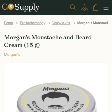
Morgan's Moustache a
Domů
Pro barbershopy
Vousy a knír
Morgan's Moustache and Beard
Cream (15 g)
Morgan's